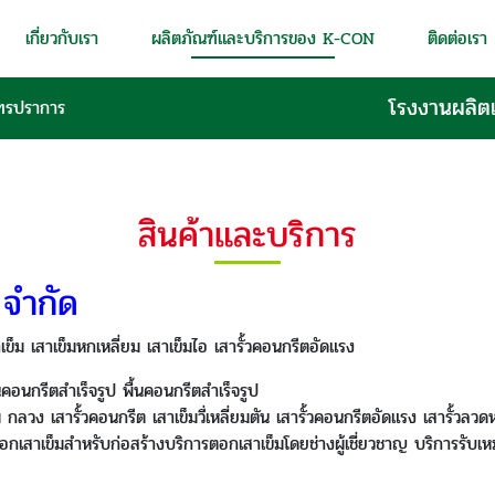
เกี่ยวกับเรา
ผลิตภัณฑ์และบริการของ K-CON
ติดต่อเรา
โรงงานผลิต
ุทรปราการ
สินค้าและบริการ
 จำกัด
็ม เสาเข็มหกเหลี่ยม เสาเข็มไอ เสารั้วคอนกรีตอัดแรง
คอนกรีตสำเร็จรูป พื้นคอนกรีตสำเร็จรูป
ม กลวง เสารั้วคอนกรีต เสาเข็มวี่เหลี่ยมตัน เสารั้วคอนกรีตอัดแรง เสารั้วลว
กเสาเข็มสำหรับก่อสร้างบริการตอกเสาเข็มโดยช่างผู้เชี่ยวชาญ บริการรับเห