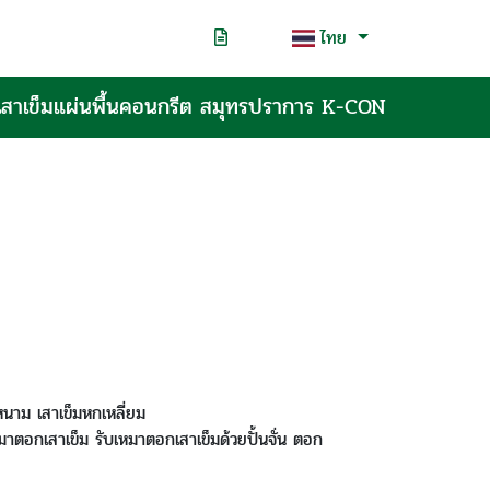
ไทย
เสาเข็มแผ่นพื้นคอนกรีต สมุทรปราการ K-CON
ดหนาม เสาเข็มหกเหลี่ยม
มาตอกเสาเข็ม รับเหมาตอกเสาเข็มด้วยปั้นจั่น ตอก