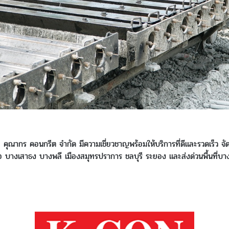
ัท คุณากร คอนกรีต จำกัด มีความเชี่ยวชาญพร้อมให้บริการที่ดีและรวดเร็ว จ
อ บางเสาธง บางพลี เมืองสมุทรปราการ ชลบุรี ระยอง และส่งด่วนพื้นที่บางป