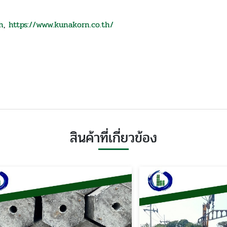
h
,
https://www.kunakorn.co.th/
สินค้าที่เกี่ยวข้อง